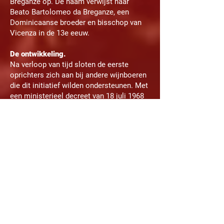
Breganze op. De naam verwijst naar
Beato Bartolomeo da Breganze, een
Dominicaanse broeder en bisschop van
Vicenza in de 13e eeuw.
De ontwikkeling.
Na verloop van tijd sloten de eerste
oprichters zich aan bij andere wijnboeren
die dit initiatief wilden ondersteunen. Met
een ministerieel decreet van 18 juli 1968
werd de oorsprongsbenaming die de
overheid controleert toegekend aan de
Breganze wijnen (Breganze DOC). Dit
bleek een grote sprong voorwaarts in de
kwaliteit die de Breganze producten op de
nationale en buitenlandse markten
brachten. In 1970 werd een nieuw gebouw
voor de rijping en botteling van de wijnen
ingehuldigd. Zeker voor die tijd een
hoogstaand technisch bouwwerk,
uitgerust met een ondergrondse
vatenkelder van 15 meter diep.