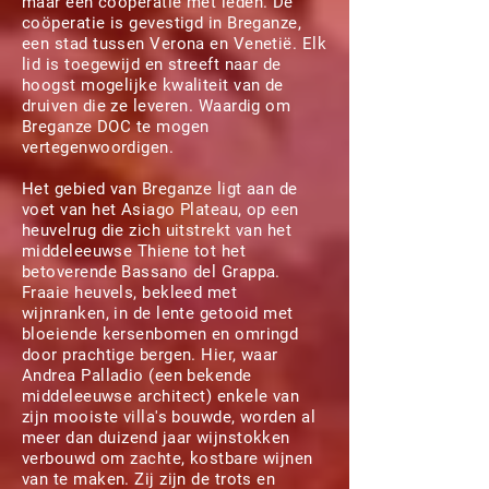
maar een coöperatie met leden. De
coöperatie is gevestigd in Breganze,
een stad tussen Verona en Venetië. Elk
lid is toegewijd en streeft naar de
hoogst mogelijke kwaliteit van de
druiven die ze leveren. Waardig om
Breganze DOC te mogen
vertegenwoordigen.
Het gebied van Breganze ligt aan de
voet van het Asiago Plateau, op een
heuvelrug die zich uitstrekt van het
middeleeuwse Thiene tot het
betoverende Bassano del Grappa.
Fraaie heuvels, bekleed met
wijnranken, in de lente getooid met
bloeiende kersenbomen en omringd
door prachtige bergen. Hier, waar
Andrea Palladio (een bekende
middeleeuwse architect) enkele van
zijn mooiste villa's bouwde, worden al
meer dan duizend jaar wijnstokken
verbouwd om zachte, kostbare wijnen
van te maken. Zij zijn de trots en