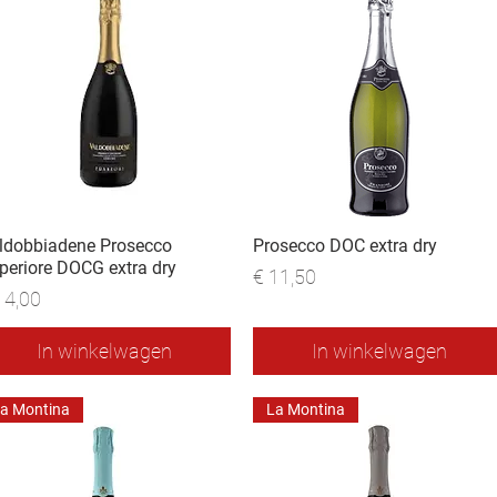
ldobbiadene Prosecco
Prosecco DOC extra dry
periore DOCG extra dry
Prijs
€ 11,50
js
14,00
In winkelwagen
In winkelwagen
a Montina
La Montina