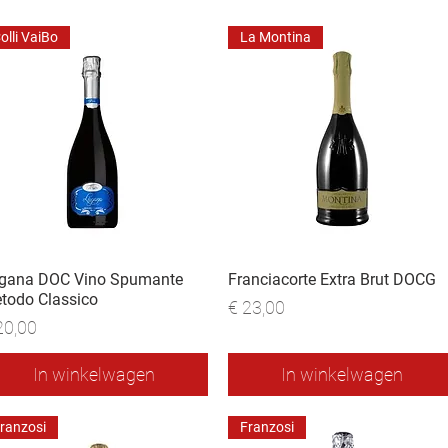
olli VaiBo
La Montina
gana DOC Vino Spumante
Franciacorte Extra Brut DOCG
todo Classico
Prijs
€ 23,00
js
20,00
In winkelwagen
In winkelwagen
ranzosi
Franzosi