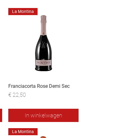
La Montina
Franciacorta Rose Demi Sec
Prijs
€ 22,50
In winkelwagen
La Montina