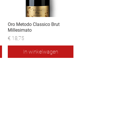
Oro Metodo Classico Brut
Millesimato
Prijs
€ 18,75
In winkelwagen