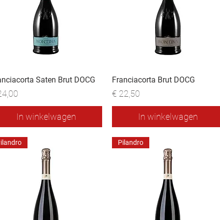
anciacorta Saten Brut DOCG
Franciacorta Brut DOCG
js
Prijs
24,00
€ 22,50
In winkelwagen
In winkelwagen
ilandro
Pilandro