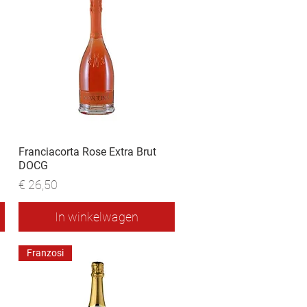
Franciacorta Rose Extra Brut
DOCG
Prijs
€ 26,50
In winkelwagen
Franzosi