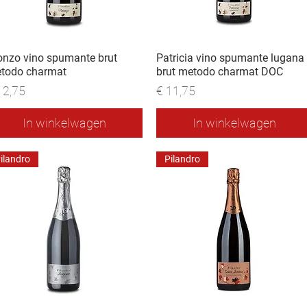
onzo vino spumante brut
Patricia vino spumante lugana
todo charmat
brut metodo charmat DOC
js
Prijs
12,75
€ 11,75
In winkelwagen
In winkelwagen
ilandro
Pilandro