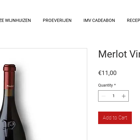
ZE WIJNHUIZEN
PROEVERIJEN
IMV CADEABON
RECE
Merlot V
Price
€11,00
Quantity
*
Add to Cart