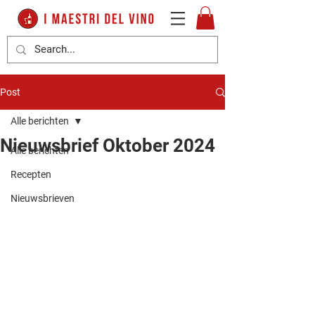
Post
Alle berichten
Nieuwsbrief Oktober 2024
Alle berichten
Recepten
Nieuwsbrieven