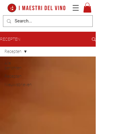
RECEPTEN
Recepten
Alle
berichten
Recepten
Nieuwsbrieven