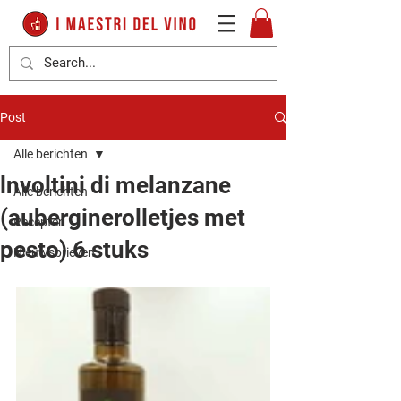
Post
Alle berichten
lnvoltini di melanzane
Alle berichten
(auberginerolletjes met
Recepten
pesto) 6 stuks
Nieuwsbrieven