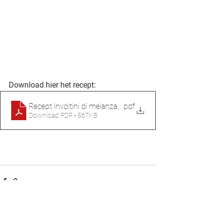
Download hier het recept:
Recept lnvoltini di melanzane (auberginerolletjes met pes
.pdf
Download PDF • 567KB
Alles weergeven