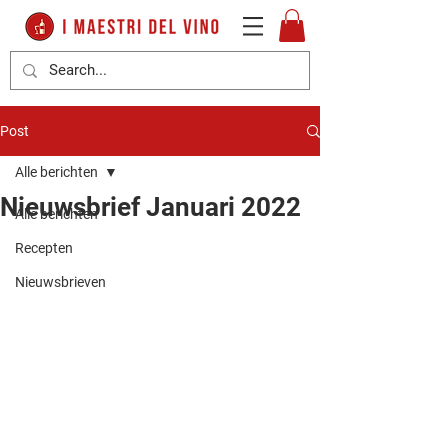
Post
Alle berichten
Nieuwsbrief Januari 2022
Alle berichten
Recepten
Nieuwsbrieven